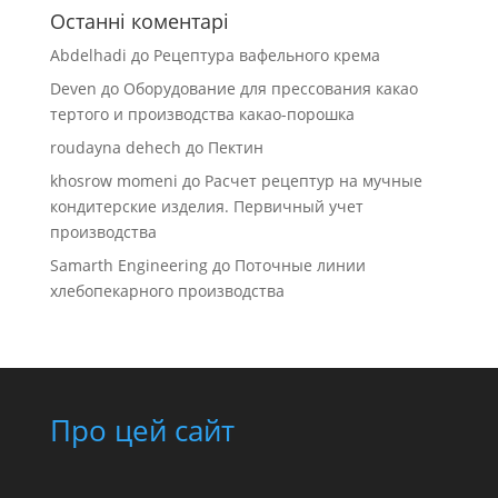
Останні коментарі
Abdelhadi
до
Рецептура вафельного крема
Deven
до
Оборудование для прессования какао
тертого и производства какао-порошка
roudayna dehech
до
Пектин
khosrow momeni
до
Расчет рецептур на мучные
кондитерские изделия. Первичный учет
производства
Samarth Engineering
до
Поточные линии
хлебопекарного производства
Про цей сайт