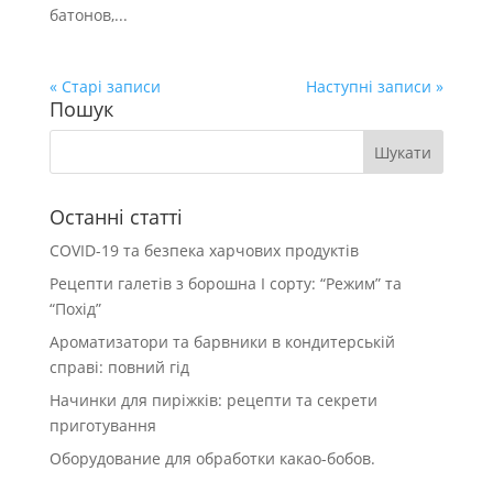
бато­нов,...
« Старі записи
Наступні записи »
Пошук
Останні статті
COVID-19 та безпека харчових продуктів
Рецепти галетів з борошна І сорту: “Режим” та
“Похід”
Ароматизатори та барвники в кондитерській
справі: повний гід
Начинки для пиріжків: рецепти та секрети
приготування
Оборудование для обработки какао-бобов.