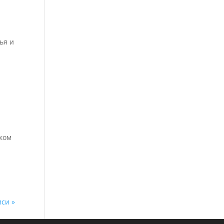
ья и
ском
иси »