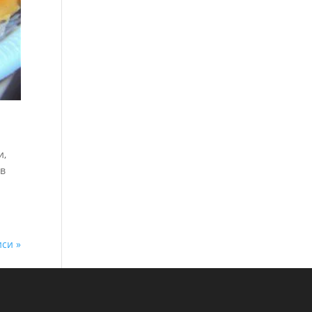
и,
ов
иси »