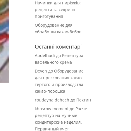
Начинки для пиріжків:
рецепти та секрети
приготування
Оборудование для
обработки какао-бобов.
Останні коментарі
Abdelhadi
до
Рецептура
вафельного крема
Deven
до
Оборудование
для прессования какао
тертого и производства
какао-порошка
roudayna dehech
до
Пектин
khosrow momeni
до
Расчет
рецептур на мучные
кондитерские изделия.
Первичный учет