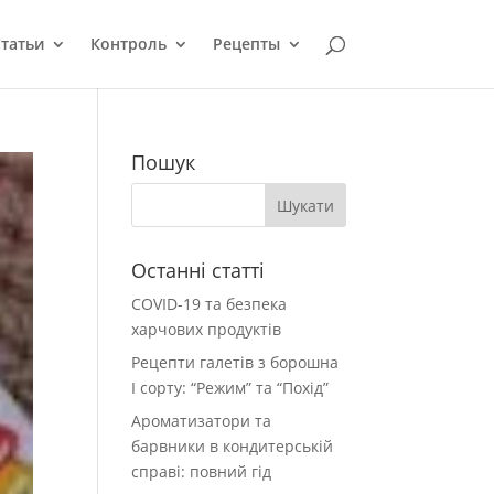
татьи
Контроль
Рецепты
Пошук
Останні статті
COVID-19 та безпека
харчових продуктів
Рецепти галетів з борошна
І сорту: “Режим” та “Похід”
Ароматизатори та
барвники в кондитерській
справі: повний гід