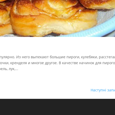
улярно. Из него выпекают большие пироги, кулебяки, расстега
очки, кренделя и многое другое. В качестве начинок для пирог
ль, лук,...
Наступні зап