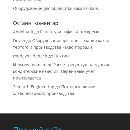
Оборудование для обработки какао-бобов.
Останні коментарі
Abdelhadi
до
Рецептура вафельного крема
Deven
до
Оборудование для прессования какао
тертого и производства какао-порошка
roudayna dehech
до
Пектин
khosrow momeni
до
Расчет рецептур на мучные
кондитерские изделия. Первичный учет
производства
Samarth Engineering
до
Поточные линии
хлебопекарного производства
Про цей сайт