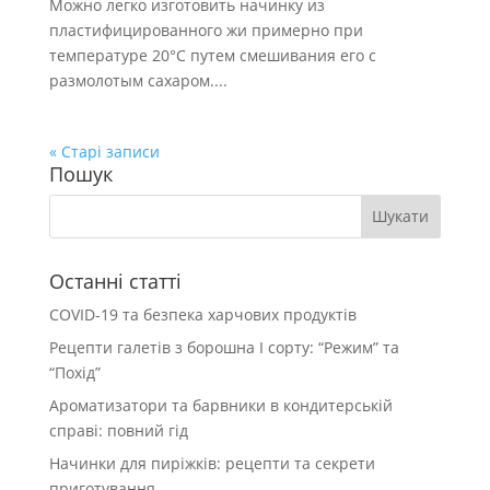
Можно легко изготовить начинку из
пластифицированного жи примерно при
температуре 20°С путем смешивания его с
размолотым сахаром....
« Старі записи
Пошук
Останні статті
COVID-19 та безпека харчових продуктів
Рецепти галетів з борошна І сорту: “Режим” та
“Похід”
Ароматизатори та барвники в кондитерській
справі: повний гід
Начинки для пиріжків: рецепти та секрети
приготування