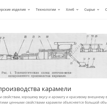
ерcкие изделия
Технологии
Хлеб
Сырье
С
производства карамели
свойствам, хорошему вкусу и аромату и красивому внешнему 
 Этими ценными свойст­вами карамели объясняется большой об