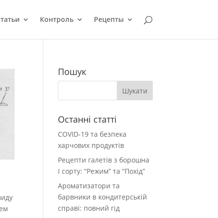
татьи
Контроль
Рецепты
Пошук
Останні статті
COVID-19 та безпека
харчових продуктів
Рецепти галетів з борошна
І сорту: “Режим” та “Похід”
Ароматизатори та
барвники в кондитерській
виду
справі: повний гід
ъем