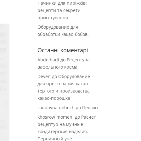
Начинки для пиріжків:
рецепти та секрети
приготування
Оборудование для
обработки какао-бобов.
Останні коментарі
Abdelhadi
до
Рецептура
вафельного крема
Deven
до
Оборудование
для прессования какао
тертого и производства
какао-порошка
roudayna dehech
до
Пектин
khosrow momeni
до
Расчет
рецептур на мучные
кондитерские изделия.
Первичный учет