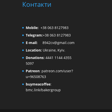
Контакти
Mobile:
+38 063 8127983
Telegram:
+38 063 8127983
E-mail:
8942cv@gmail.com
Location:
Ukraine, Kyiv.
Donations:
4441 1144 4355
5097
Patreon
:
patreon.com/user?
u=96508763
buymeacoffee
:
bmc.link/bakergroup