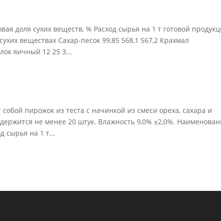
ая доля сухих веществ, % Расход сырья на 1 т готовой продук
 сухих веществах Сахар-песок 99,85 568,1 567,2 Крахмал
лок яичный 12 25 3...
собой пирожок из теста с начинкой из смеси ореха, сахара и
содержится не менее 20 штук. Влажность 9,0% ±2,0%. Наименова
 сырья на 1 т...