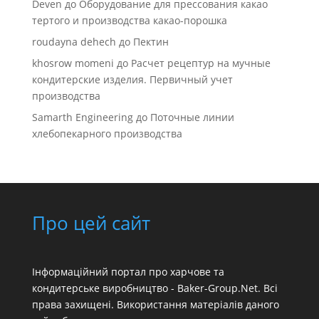
Deven
до
Оборудование для прессования какао
тертого и производства какао-порошка
roudayna dehech
до
Пектин
khosrow momeni
до
Расчет рецептур на мучные
кондитерские изделия. Первичный учет
производства
Samarth Engineering
до
Поточные линии
хлебопекарного производства
Про цей сайт
Інформаційний портал про харчове та
кондитерське виробництво - Baker-Group.Net. Всі
права захищені. Використання матеріалів даного