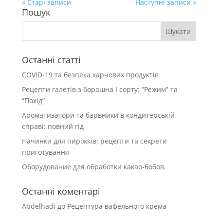
« Старі записи
Наступні записи »
Пошук
Останні статті
COVID-19 та безпека харчових продуктів
Рецепти галетів з борошна І сорту: “Режим” та
“Похід”
Ароматизатори та барвники в кондитерській
справі: повний гід
Начинки для пиріжків: рецепти та секрети
приготування
Оборудование для обработки какао-бобов.
Останні коментарі
Abdelhadi
до
Рецептура вафельного крема